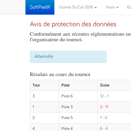
SoftPeelR
Tournoi So Curl 2018
Tours
É
Avis de protection des données
Conformément aux récentes réglementations en m
l'organisateur du tournoi.
Albertville
Résulats au cours du tournoi
Tour
Piste
Score
3
Piste 6
12 - 7
1
Piste 3
2 - 11
2
Piste 5
7 - 6
4
Piste 4
6 - 4