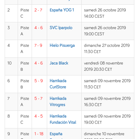
2
Piste
2 - 7
España YOG 1
samedi 26 octobre 2019
C
14:00 CEST
3
Piste
4 - 6
SVC Iparpolo
samedi 26 octobre 2019
A
19:00 CEST
4
Piste
7 - 9
Hielo Pisuerga
dimanche 27 octobre 2019
A
11:30 CET
10
Piste
4 - 6
Jaca Black
vendredi 08 novembre
B
2019 20:30 CET
6
Piste
5 - 9
Harrikada
samedi 09 novembre 2019
B
CurlStore
11:30 CET
7
Piste
5 - 7
Harrikada
samedi 09 novembre 2019
A
Vitrogres
16:30 CET
8
Piste
4 - 5
Harrikada
samedi 09 novembre 2019
C
Fundación Vital
19:00 CET
9
Piste
1 - 18
España
dimanche 10 novembre