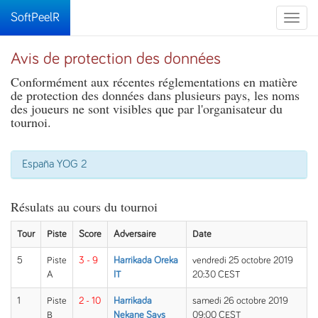
SoftPeelR
Toggle
naviga
Avis de protection des données
Conformément aux récentes réglementations en matière
de protection des données dans plusieurs pays, les noms
des joueurs ne sont visibles que par l'organisateur du
tournoi.
España YOG 2
Résulats au cours du tournoi
Tour
Piste
Score
Adversaire
Date
5
Piste
3 - 9
Harrikada Oreka
vendredi 25 octobre 2019
A
IT
20:30 CEST
1
Piste
2 - 10
Harrikada
samedi 26 octobre 2019
B
Nekane Says
09:00 CEST