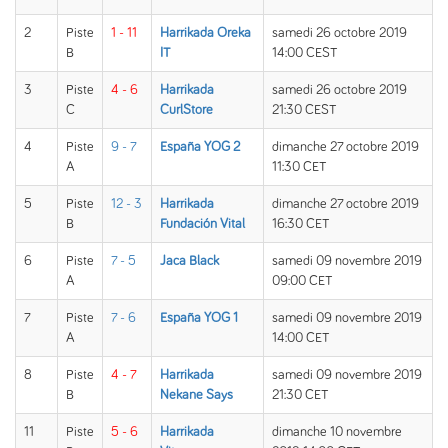
2
Piste
1 - 11
Harrikada Oreka
samedi 26 octobre 2019
B
IT
14:00 CEST
3
Piste
4 - 6
Harrikada
samedi 26 octobre 2019
C
CurlStore
21:30 CEST
4
Piste
9 - 7
España YOG 2
dimanche 27 octobre 2019
A
11:30 CET
5
Piste
12 - 3
Harrikada
dimanche 27 octobre 2019
B
Fundación Vital
16:30 CET
6
Piste
7 - 5
Jaca Black
samedi 09 novembre 2019
A
09:00 CET
7
Piste
7 - 6
España YOG 1
samedi 09 novembre 2019
A
14:00 CET
8
Piste
4 - 7
Harrikada
samedi 09 novembre 2019
B
Nekane Says
21:30 CET
11
Piste
5 - 6
Harrikada
dimanche 10 novembre