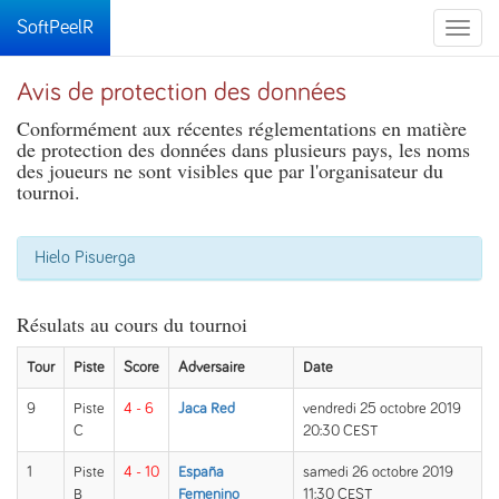
SoftPeelR
Toggle
naviga
Avis de protection des données
Conformément aux récentes réglementations en matière
de protection des données dans plusieurs pays, les noms
des joueurs ne sont visibles que par l'organisateur du
tournoi.
Hielo Pisuerga
Résulats au cours du tournoi
Tour
Piste
Score
Adversaire
Date
9
Piste
4 - 6
Jaca Red
vendredi 25 octobre 2019
C
20:30 CEST
1
Piste
4 - 10
España
samedi 26 octobre 2019
B
Femenino
11:30 CEST