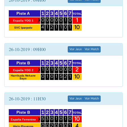
1
2
3
4
5
6
7
Piste A
TOTAL
1
0
0
0
0
0
1
0
España YOG 1
10
4
1
2
1
1
0
1
SVC Iparpolo
26-10-2019 : 09H00
Voir Jeux
Voir Match
1
2
3
4
5
6
7
Piste B
TOTAL
2
1
0
1
0
0
0
0
España YOG 2
10
Harrikada Nekane
0
1
0
1
5
2
1
Says
26-10-2019 : 11H30
Voir Jeux
Voir Match
1
2
3
4
5
6
7
Piste B
TOTAL
10
5
3
0
1
0
1
0
España Femenino
4
0
0
2
0
1
0
1
Hielo Pisuerga