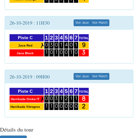
26-10-2019 : 11H30
Voir Jeux
Voir Match
1
2
3
4
5
6
7
Piste C
TOTAL
9
0
3
0
1
4
0
1
Jaca Red
3
1
0
1
0
0
1
0
Jaca Black
26-10-2019 : 09H00
Voir Jeux
Voir Match
1
2
3
4
5
6
7
Piste C
TOTAL
8
0
0
3
1
2
1
1
Harrikada Oreka IT
2
1
1
0
0
0
0
0
Harrikada Vitrogres
Détails du tour