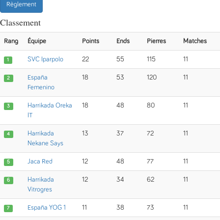
Règlement
Classement
Rang
Équipe
Points
Ends
Pierres
Matches
SVC Iparpolo
22
55
115
11
1
España
18
53
120
11
2
Femenino
Harrikada Oreka
18
48
80
11
3
IT
Harrikada
13
37
72
11
4
Nekane Says
Jaca Red
12
48
77
11
5
Harrikada
12
34
62
11
6
Vitrogres
España YOG 1
11
38
73
11
7