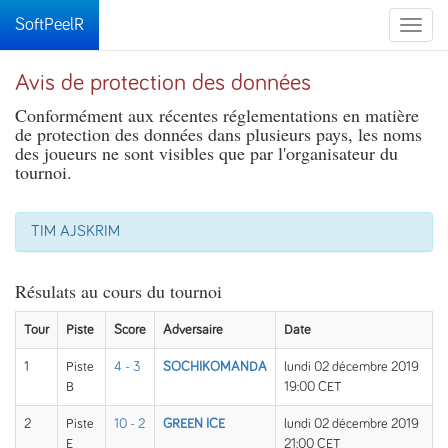
SoftPeelR
Toggle
naviga
Avis de protection des données
Conformément aux récentes réglementations en matière
de protection des données dans plusieurs pays, les noms
des joueurs ne sont visibles que par l'organisateur du
tournoi.
TIM AJSKRIM
Résulats au cours du tournoi
Tour
Piste
Score
Adversaire
Date
1
Piste
4 - 3
SOCHIKOMANDA
lundi 02 décembre 2019
B
19:00 CET
2
Piste
10 - 2
GREEN ICE
lundi 02 décembre 2019
E
21:00 CET