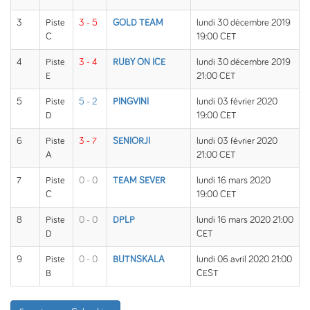
3
Piste
3 - 5
GOLD TEAM
lundi 30 décembre 2019
C
19:00 CET
4
Piste
3 - 4
RUBY ON ICE
lundi 30 décembre 2019
E
21:00 CET
5
Piste
5 - 2
PINGVINI
lundi 03 février 2020
D
19:00 CET
6
Piste
3 - 7
SENIORJI
lundi 03 février 2020
A
21:00 CET
7
Piste
0 - 0
TEAM SEVER
lundi 16 mars 2020
C
19:00 CET
8
Piste
0 - 0
DPLP
lundi 16 mars 2020 21:00
D
CET
9
Piste
0 - 0
BUTNSKALA
lundi 06 avril 2020 21:00
B
CEST