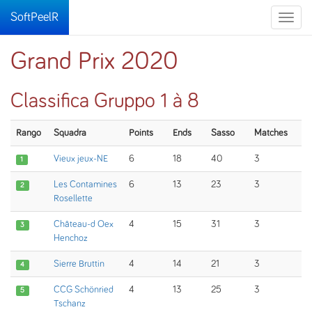
SoftPeelR
Toggle
naviga
Grand Prix 2020
Classifica Gruppo 1 à 8
Rango
Squadra
Points
Ends
Sasso
Matches
Vieux jeux-NE
6
18
40
3
1
Les Contamines
6
13
23
3
2
Rosellette
Château-d Oex
4
15
31
3
3
Henchoz
Sierre Bruttin
4
14
21
3
4
CCG Schönried
4
13
25
3
5
Tschanz