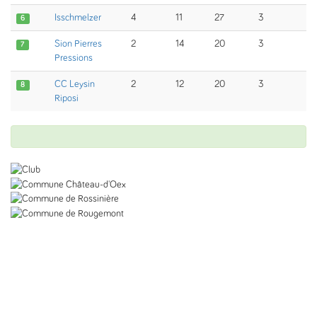
Isschmelzer
4
11
27
3
6
Sion Pierres
2
14
20
3
7
Pressions
CC Leysin
2
12
20
3
8
Riposi