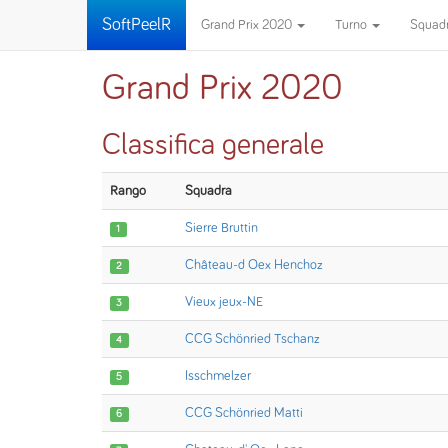
SoftPeelR
Grand Prix 2020
Turno
Squad
Grand Prix 2020
Classifica generale
Rango
Squadra
Sierre Bruttin
1
Château-d Oex Henchoz
2
Vieux jeux-NE
3
CCG Schönried Tschanz
4
Isschmelzer
5
CCG Schönried Matti
6