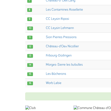
Chateau-d' Oex Lang
7
Les Contamines Rosellette
8
CC Leysin Riposi
9
CC Leysin Lehmann
10
Sion Pierres Pressions
11
Château-d'Oex Nicollier
12
Fribourg-Düdingen
13
Morges-Sierre les bubulles
14
Les Bûcherons
15
Worb Labie
16