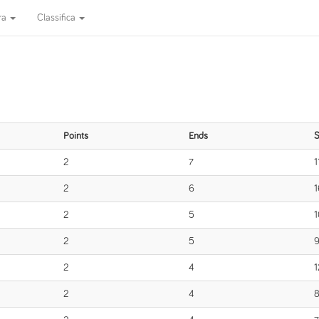
ra
Classifica
Points
Ends
S
2
7
1
2
6
1
2
5
1
2
5
2
4
1
2
4