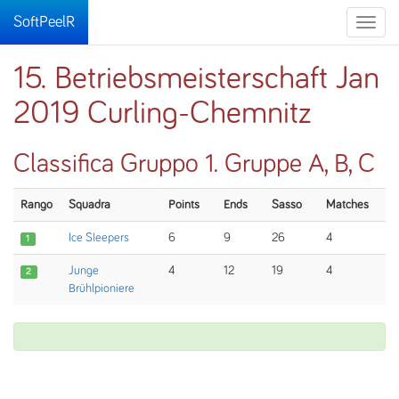
SoftPeelR
Toggle
naviga
15. Betriebsmeisterschaft Jan
2019 Curling-Chemnitz
Classifica Gruppo 1. Gruppe A, B, C
Rango
Squadra
Points
Ends
Sasso
Matches
Ice Sleepers
6
9
26
4
1
Junge
4
12
19
4
2
Brühlpioniere