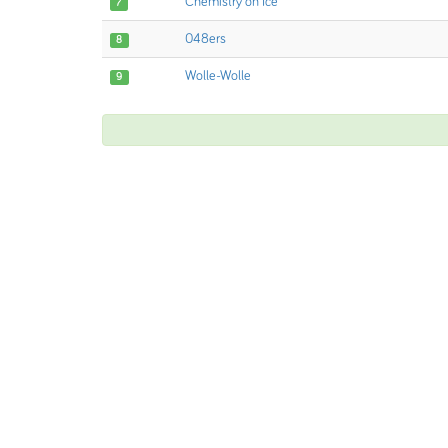
Chemistry on Ice
7
048ers
8
Wolle-Wolle
9