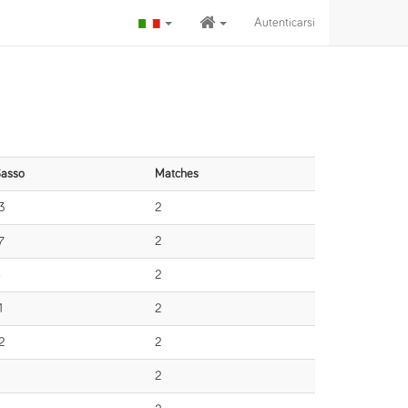
Autenticarsi
asso
Matches
3
2
7
2
8
2
1
2
2
2
2