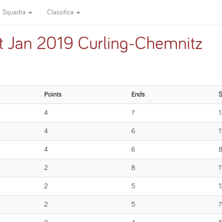
Squadra
Classifica
ft Jan 2019 Curling-Chemnitz
Points
Ends
S
4
7
1
4
6
1
4
6
2
8
1
2
5
1
2
5
7