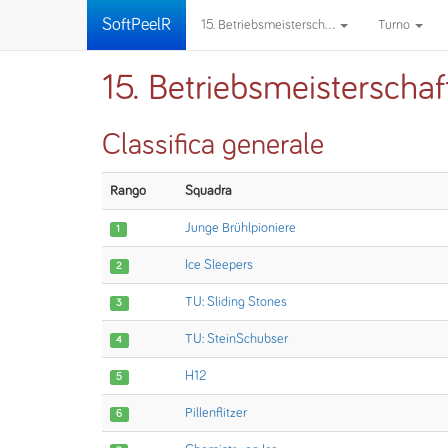
SoftPeelR
15. Betriebsmeistersch...
Turno
15. Betriebsmeisterscha
Classifica generale
Rango
Squadra
Junge Brühlpioniere
1
Ice Sleepers
2
TU: Sliding Stones
3
TU: SteinSchubser
4
H12
5
Pillenflitzer
6