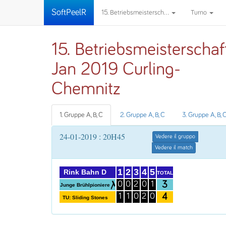
SoftPeelR
15. Betriebsmeistersch...
Turno
15. Betriebsmeisterschaf
Jan 2019 Curling-
Chemnitz
1. Gruppe A, B, C
2. Gruppe A, B, C
3. Gruppe A, B, 
24-01-2019 : 20H45
Vedere il gruppo
Vedere il match
1
2
3
4
5
Rink Bahn D
TOTAL
3
0
0
2
0
1
Junge Brühlpioniere
4
1
1
0
2
0
TU: Sliding Stones