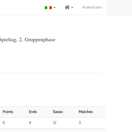
Autenticarsi
Spieltag, 2. Gruppenphase
Points
Ends
Sasso
Matches
6
9
12
3