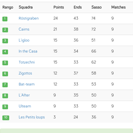
Rango
Squadra
Points
Ends
Sasso
Matches
Röstigraben
24
43
74
9
1
Cairns
21
38
72
9
2
L'igloo
15
36
51
9
3
In the Casa
15
34
66
9
4
Totzechni
15
33
62
9
5
Zigottos
12
37
58
9
6
Bat-team
12
33
53
9
7
L'After
9
35
50
9
8
Ulteam
9
33
50
9
9
Les Petits loups
3
24
36
9
10