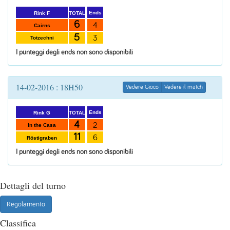
Ends
TOTAL
Rink F
6
4
Cairns
5
3
Totzechni
I punteggi degli ends non sono disponibili
14-02-2016 : 18H50
Vedere Gioco
Vedere il match
Ends
TOTAL
Rink G
4
2
In the Casa
11
6
Röstigraben
I punteggi degli ends non sono disponibili
Dettagli del turno
Regolamento
Classifica