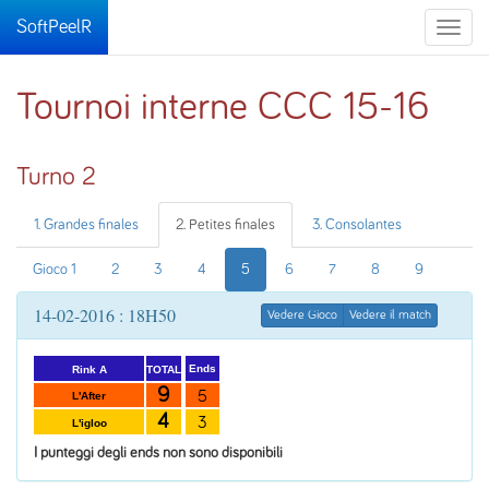
SoftPeelR
Toggle
naviga
Tournoi interne CCC 15-16
Turno 2
1. Grandes finales
2. Petites finales
3. Consolantes
Gioco 1
2
3
4
5
6
7
8
9
14-02-2016 : 18H50
Vedere Gioco
Vedere il match
Ends
TOTAL
Rink A
9
5
L'After
4
3
L'igloo
I punteggi degli ends non sono disponibili