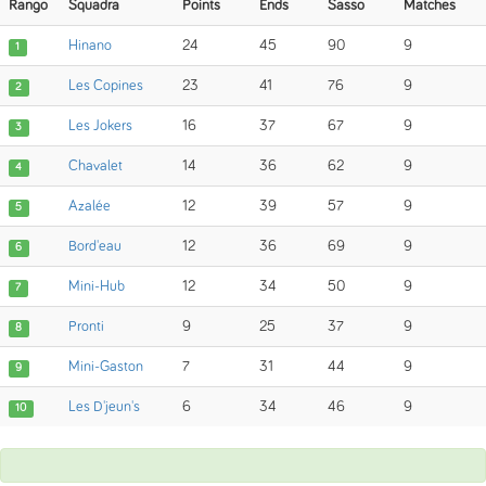
Rango
Squadra
Points
Ends
Sasso
Matches
Hinano
24
45
90
9
1
Les Copines
23
41
76
9
2
Les Jokers
16
37
67
9
3
Chavalet
14
36
62
9
4
Azalée
12
39
57
9
5
Bord'eau
12
36
69
9
6
Mini-Hub
12
34
50
9
7
Pronti
9
25
37
9
8
Mini-Gaston
7
31
44
9
9
Les D'jeun's
6
34
46
9
10