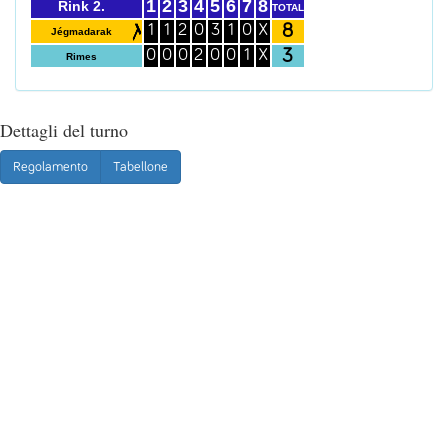
1
2
3
4
5
6
7
8
Rink 2.
TOTAL
8
1
1
2
0
3
1
0
X
Jégmadarak
3
0
0
0
2
0
0
1
X
Rimes
Dettagli del turno
Regolamento
Tabellone