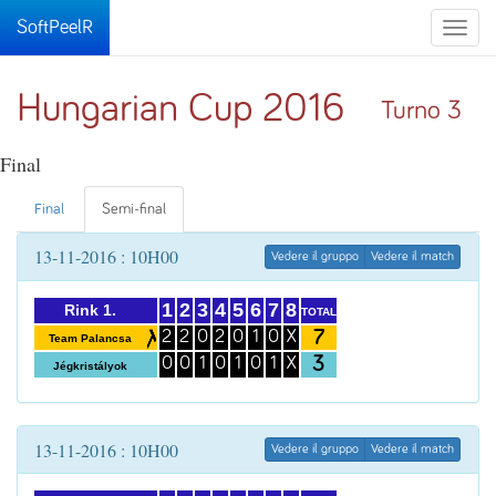
SoftPeelR
Toggle
naviga
Hungarian Cup 2016
Turno 3
Final
Final
Semi-final
13-11-2016 : 10H00
Vedere il gruppo
Vedere il match
1
2
3
4
5
6
7
8
Rink 1.
TOTAL
7
2
2
0
2
0
1
0
X
Team Palancsa
3
0
0
1
0
1
0
1
X
Jégkristályok
13-11-2016 : 10H00
Vedere il gruppo
Vedere il match