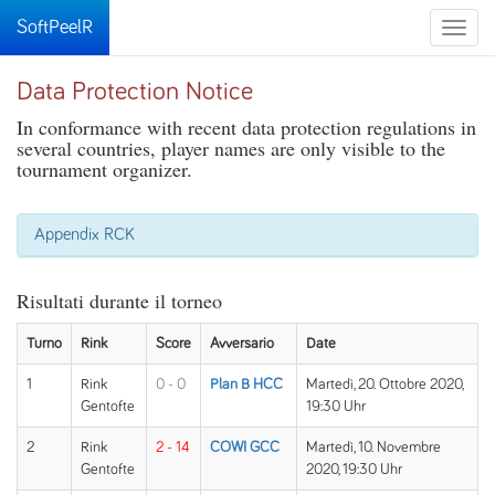
SoftPeelR
Toggle
naviga
Data Protection Notice
In conformance with recent data protection regulations in
several countries, player names are only visible to the
tournament organizer.
Appendix RCK
Risultati durante il torneo
Turno
Rink
Score
Avversario
Date
1
Rink
0 - 0
Plan B HCC
Martedì, 20. Ottobre 2020,
Gentofte
19:30 Uhr
2
Rink
2 - 14
COWI GCC
Martedì, 10. Novembre
Gentofte
2020, 19:30 Uhr