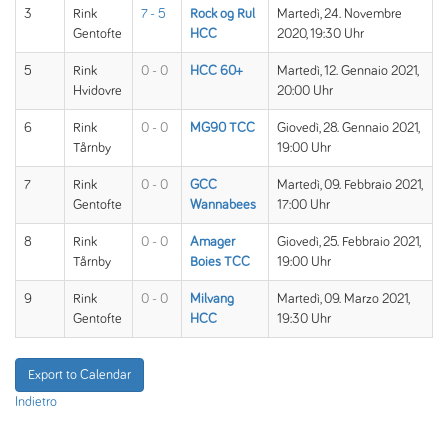
3
Rink
7 - 5
Rock og Rul
Martedì, 24. Novembre
Gentofte
HCC
2020, 19:30 Uhr
5
Rink
0 - 0
HCC 60+
Martedì, 12. Gennaio 2021,
Hvidovre
20:00 Uhr
6
Rink
0 - 0
MG90 TCC
Giovedì, 28. Gennaio 2021,
Tårnby
19:00 Uhr
7
Rink
0 - 0
GCC
Martedì, 09. Febbraio 2021,
Gentofte
Wannabees
17:00 Uhr
8
Rink
0 - 0
Amager
Giovedì, 25. Febbraio 2021,
Tårnby
Boies TCC
19:00 Uhr
9
Rink
0 - 0
Milvang
Martedì, 09. Marzo 2021,
Gentofte
HCC
19:30 Uhr
Export to Calendar
Indietro