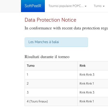
SoftPeelR
Tournoi populaire POPC...
Turno
Data Protection Notice
In conformance with recent data protection regul
Les Manches à balai
Risultati durante il torneo
Turno
Rink
1
Rink Rink 3
2
Rink Rink 1
3
Rink Rink 3
4 (Tours finaux)
Rink Rink 1