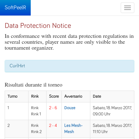
SoftPeelR
Toggle
naviga
Data Protection Notice
In conformance with recent data protection regulations in
several countries, player names are only visible to the
tournament organizer.
CurlHirt
Risultati durante il torneo
Turno
Rink
Score
Avversario
Date
1
Rink
2 - 6
Douze
Sabato, 18. Marzo 2017,
Rink 1
09:00 Uhr
2
Rink
2 - 4
Les Mesh-
Sabato, 18. Marzo 2017,
Rink 2
Mesh
11:10 Uhr