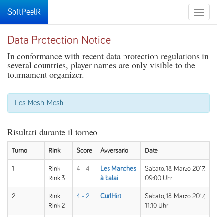
SoftPeelR
Toggle
naviga
Data Protection Notice
In conformance with recent data protection regulations in
several countries, player names are only visible to the
tournament organizer.
Les Mesh-Mesh
Risultati durante il torneo
Turno
Rink
Score
Avversario
Date
1
Rink
4 - 4
Les Manches
Sabato, 18. Marzo 2017,
Rink 3
à balai
09:00 Uhr
2
Rink
4 - 2
CurlHirt
Sabato, 18. Marzo 2017,
Rink 2
11:10 Uhr