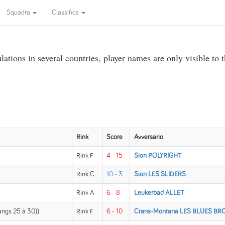
Squadra
Classifica
ations in several countries, player names are only visible to 
Rink
Score
Avversario
Rink F
4 - 15
Sion POLYRIGHT
Rink C
10 - 3
Sion LES SLIDERS
Rink A
6 - 8
Leukerbad ALLET
rangs 25 à 30))
Rink F
6 - 10
Crans-Montana LES BLUES B