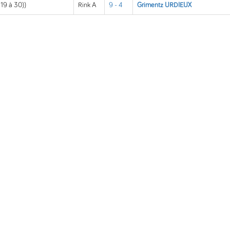
 19 à 30))
Rink A
9 - 4
Grimentz URDIEUX