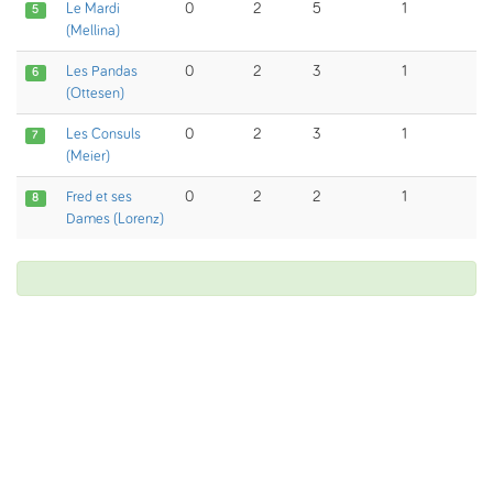
Le Mardi
0
2
5
1
5
(Mellina)
Les Pandas
0
2
3
1
6
(Ottesen)
Les Consuls
0
2
3
1
7
(Meier)
Fred et ses
0
2
2
1
8
Dames (Lorenz)