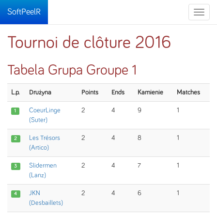
SoftPeelR
Toggle
naviga
Tournoi de clôture 2016
Tabela Grupa Groupe 1
L.p.
Drużyna
Points
Ends
Kamienie
Matches
CoeurLinge
2
4
9
1
1
(Suter)
Les Trésors
2
4
8
1
2
(Artico)
Slidermen
2
4
7
1
3
(Lanz)
JKN
2
4
6
1
4
(Desbaillets)