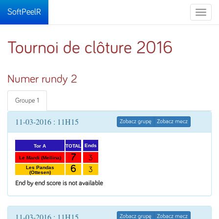
SoftPeelR
Toggle
naviga
Tournoi de clôture 2016
Numer rundy 2
Groupe 1
11-03-2016 : 11H15
Zobacz grupę
Zobacz mecz
Ends
TOTAL
Tor A
7
3
Le Mardi (Mellina)
6
Les Pandas
3
(Ottesen)
End by end score is not available
11-03-2016 : 11H15
Zobacz grupę
Zobacz mecz