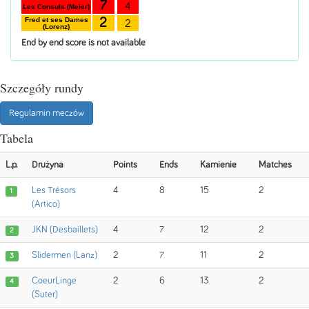
7
4
Les Consuls (Meier)
2
Fred et ses Dames
2
(Lorenz)
End by end score is not available
Szczegóły rundy
Regulamin meczów
Tabela
L.p.
Drużyna
Points
Ends
Kamienie
Matches
Les Trésors
4
8
15
2
1
(Artico)
JKN (Desbaillets)
4
7
12
2
2
Slidermen (Lanz)
2
7
11
2
3
CoeurLinge
2
6
13
2
4
(Suter)