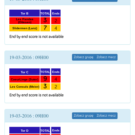
Ends
TOTAL
Tor B
3
Les Pandas
2
(Ottesen)
7
4
Slidermen (Lanz)
End by end score is not available
19-03-2016 : 09H00
Zobacz grupę
Zobacz mecz
Ends
TOTAL
Tor C
9
4
CoeurLinge (Suter)
3
2
Les Consuls (Meier)
End by end score is not available
19-03-2016 : 09H00
Zobacz grupę
Zobacz mecz
Ends
TOTAL
Tor D