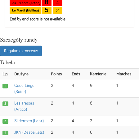
8
4
Les Trésors (Artico)
5
2
Le Mardi (Mellina)
End by end score is not available
Szczegóły rundy
Regulamin meczów
Tabela
L.p.
Drużyna
Points
Ends
Kamienie
Matches
CoeurLinge
2
4
9
1
1
(Suter)
Les Trésors
2
4
8
1
2
(Artico)
Slidermen (Lanz)
2
4
7
1
3
JKN (Desbaillets)
2
4
6
1
4