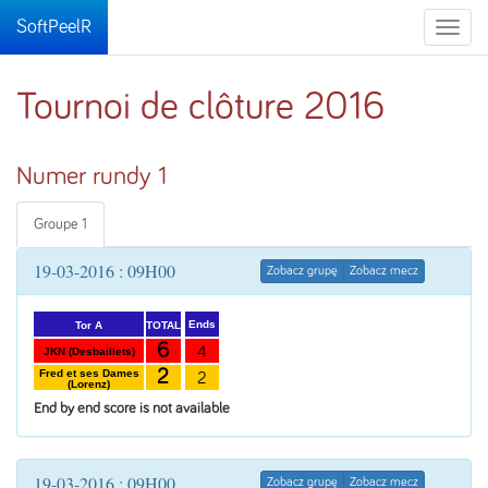
SoftPeelR
Toggle
naviga
Tournoi de clôture 2016
Numer rundy 1
Groupe 1
19-03-2016 : 09H00
Zobacz grupę
Zobacz mecz
Ends
TOTAL
Tor A
6
4
JKN (Desbaillets)
2
Fred et ses Dames
2
(Lorenz)
End by end score is not available
19-03-2016 : 09H00
Zobacz grupę
Zobacz mecz