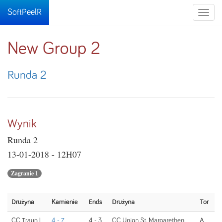
SoftPeelR
Toggle
naviga
New Group 2
Runda 2
Wynik
Runda 2
13-01-2018 - 12H07
Zagranie 1
Drużyna
Kamienie
Ends
Drużyna
Tor
CC Traun I
4 - 7
4 - 3
CC Union St. Margarethen
A