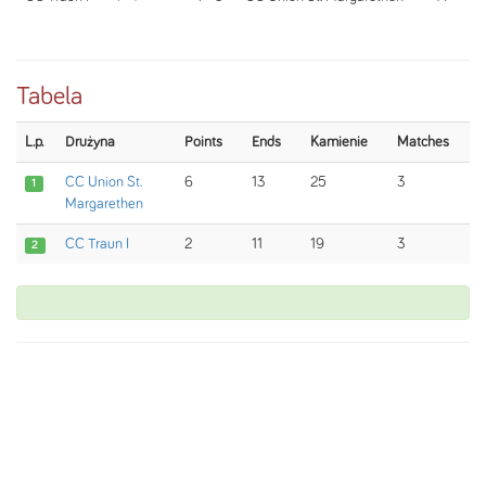
Tabela
L.p.
Drużyna
Points
Ends
Kamienie
Matches
CC Union St.
6
13
25
3
1
Margarethen
CC Traun I
2
11
19
3
2