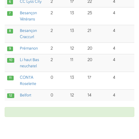
CC Lyss City
2
17
22
4
6
Besançon
2
13
25
4
7
Vétérans
Besançon
2
13
21
4
8
Craccurl
Prémanon
2
12
20
4
9
Li haut Bas
2
11
20
4
10
neuchatel
CONTA
0
13
17
4
11
Roselette
Belfort
0
12
14
4
12