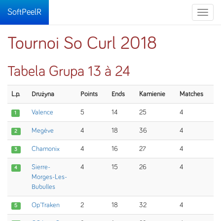
SoftPeelR
Toggle
naviga
Tournoi So Curl 2018
Tabela Grupa 13 à 24
L.p.
Drużyna
Points
Ends
Kamienie
Matches
Valence
5
14
25
4
1
Megève
4
18
36
4
2
Chamonix
4
16
27
4
3
Sierre-
4
15
26
4
4
Morges-Les-
Bubulles
Op'Traken
2
18
32
4
5