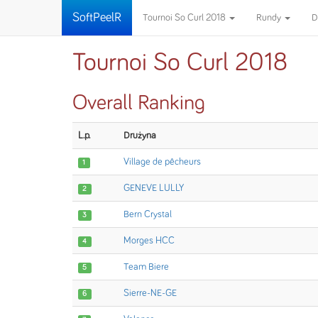
SoftPeelR
Tournoi So Curl 2018
Rundy
D
Tournoi So Curl 2018
Overall Ranking
L.p.
Drużyna
Village de pêcheurs
1
GENEVE LULLY
2
Bern Crystal
3
Morges HCC
4
Team Biere
5
Sierre-NE-GE
6