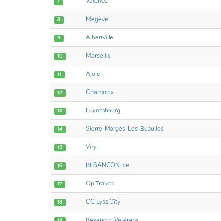
Valence
7
Megève
8
Albertville
9
Marseille
10
Ajoie
11
Chamonix
12
Luxembourg
13
Sierre-Morges-Les-Bubulles
14
Viry
15
BESANCON Ice
16
Op'Traken
17
CC Lyss City
18
Besançon Vétérans
19