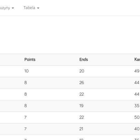
użyny
Tabela
Points
Ends
Ka
10
20
49
8
26
44
8
22
44
8
19
35
7
22
50
7
21
40