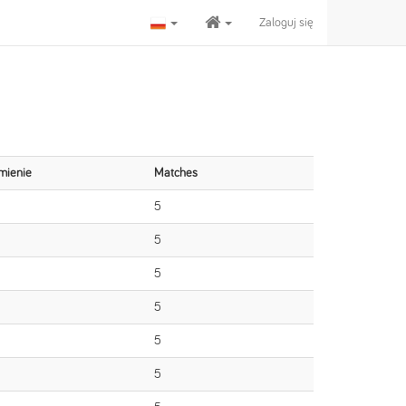
Zaloguj się
mienie
Matches
5
5
5
5
5
5