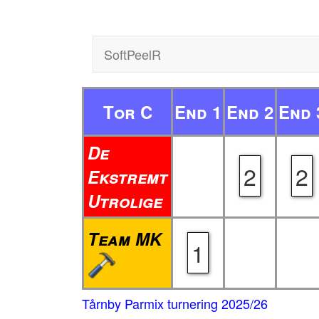
SoftPeelR
Tor C
End 1
End 2
End 
De
2
2
Ekstremt
Utrolige
Team MK
1
Tårnby Parmix turnering 2025/26