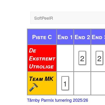
SoftPeelR
Piste C
End 1
End 2
End 
De
2
2
Ekstremt
Utrolige
Team MK
1
Tårnby Parmix turnering 2025/26