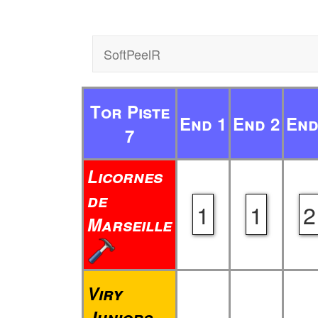
SoftPeelR
Tor Piste
End 1
End 2
End
7
Licornes
de
1
1
2
Marseille
Viry
Juniors