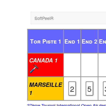
SoftPeelR
Tor Piste 1
End 1
End 2
En
CANADA 1
MARSEILLE
2
5
1
27ème Tournoi International Open Air de