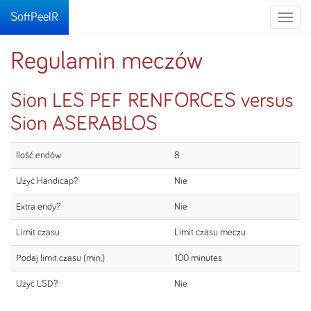
SoftPeelR
Toggle
naviga
Regulamin meczów
Sion LES PEF RENFORCES versus
Sion ASERABLOS
Ilość endów
8
Użyć Handicap?
Nie
Extra endy?
Nie
Limit czasu
Limit czasu meczu
Podaj limit czasu (min.)
100 minutes
Użyć LSD?
Nie