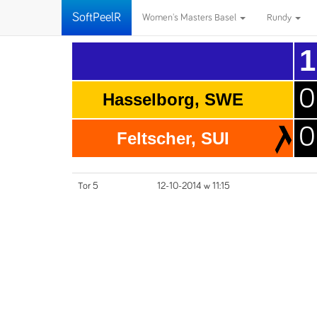
SoftPeelR
Women's Masters Basel
Rundy
1
0
Hasselborg, SWE
0
Feltscher, SUI
Tor 5
12-10-2014 w 11:15