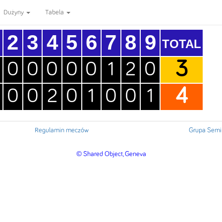
Dużyny
Tabela
2
3
4
5
6
7
8
9
TOTAL
3
0
0
0
0
0
1
2
0
4
0
0
2
0
1
0
0
1
Regulamin meczów
Grupa Semi-
© Shared Object, Geneva