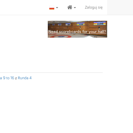
Zaloguj się
a 9 to 16
z
Runda 4