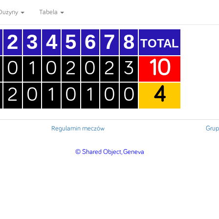
Dużyny
Tabela
2
3
4
5
6
7
8
TOTAL
10
0
1
0
2
0
2
3
4
2
0
1
0
1
0
0
Regulamin meczów
Grup
© Shared Object, Geneva