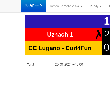
SoftPeelR
Torneo Camelie 2024
Rundy
1
2
Uznach 1
0
CC Lugano - Curl4Fun
Tor 3
20-01-2024 w 13:00