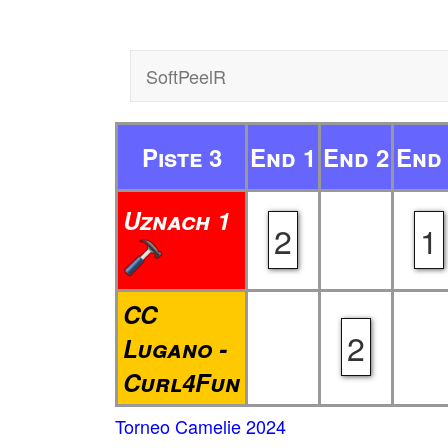
SoftPeelR
Piste 3
End 1
End 2
End
Uznach 1
2
1
CC
2
Lugano -
Curl4Fun
Torneo Camelie 2024