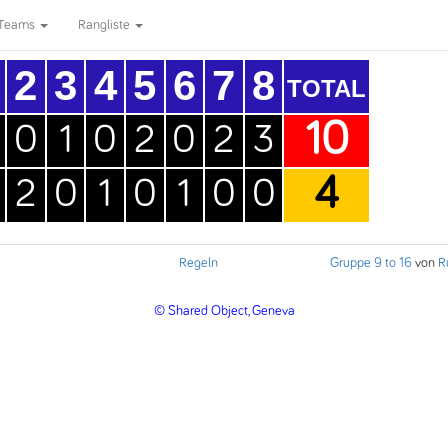
Teams
Rangliste
2
3
4
5
6
7
8
TOTAL
10
0
1
0
2
0
2
3
4
2
0
1
0
1
0
0
Regeln
Gruppe 9 to 16
von
R
© Shared Object, Geneva