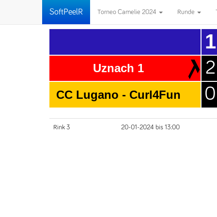
SoftPeelR
Torneo Camelie 2024
Runde
1
2
Uznach 1
0
CC Lugano - Curl4Fun
Rink 3
20-01-2024 bis 13:00