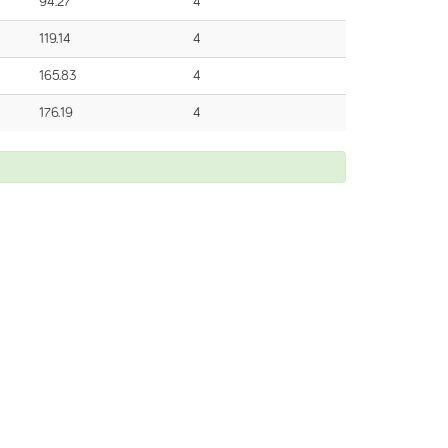
94.27
4
119.14
4
165.83
4
176.19
4