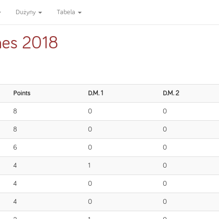
Dużyny
Tabela
es 2018
Points
D.M. 1
D.M. 2
8
0
0
8
0
0
6
0
0
4
1
0
4
0
0
4
0
0