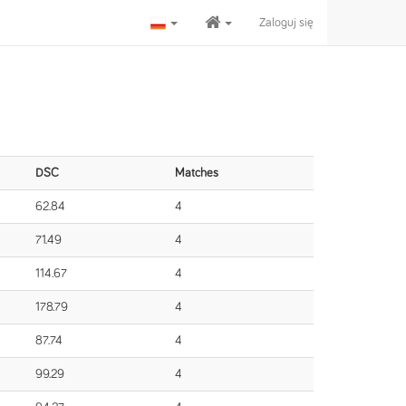
Zaloguj się
DSC
Matches
62.84
4
71.49
4
114.67
4
178.79
4
87.74
4
99.29
4