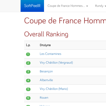
SoftPeelR
Coupe de France Hommes...
Rundy
Coupe de France Homm
Overall Ranking
L.p.
Drużyna
Les Contamines
1
Viry-Châtillon (Vergnaud)
2
Besançon
3
Albertville
4
Viry-Châtillon (Mario)
5
Rouen
6