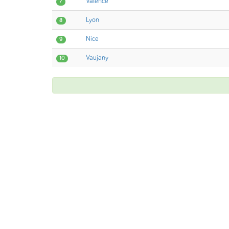
Valence
7
Lyon
8
Nice
9
Vaujany
10