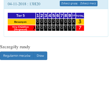
04-11-2018 : 13H20
Zobacz grupę
Zobacz mecz
1
2
3
4
5
6
7
8
9
Tor 5
10
TOTAL
3
0
0
0
0
2
0
1
0
0
X
Besançon
7
Viry-Châtillon
3
0
1
0
0
1
0
1
1
X
(Vergnaud)
Szczegóły rundy
Regulamin meczów
Draw