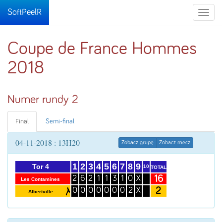
SoftPeelR
Toggle
naviga
Coupe de France Hommes
2018
Numer rundy 2
Final
Semi-final
04-11-2018 : 13H20
Zobacz grupę
Zobacz mecz
1
2
3
4
5
6
7
8
9
Tor 4
10
TOTAL
16
2
6
2
1
1
3
1
0
X
Les Contamines
2
0
0
0
0
0
0
0
2
X
Albertville