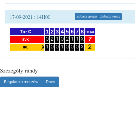
17-09-2021 : 14H00
Zobacz grupę
Zobacz mecz
1
2
3
4
5
6
7
8
Tor C
TOTAL
7
0
2
1
0
2
1
1
X
SVK
2
1
0
0
1
0
0
0
X
IRL
Szczegóły rundy
Regulamin meczów
Draw