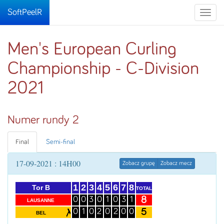
SoftPeelR
Toggle
naviga
Men's European Curling
Championship - C-Division
2021
Numer rundy 2
Final
Semi-final
17-09-2021 : 14H00
Zobacz grupę
Zobacz mecz
1
2
3
4
5
6
7
8
Tor B
TOTAL
8
0
0
3
0
1
0
3
1
LAUSANNE
5
0
1
0
2
0
2
0
0
BEL