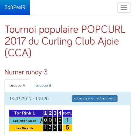
SoftPeelR
Toggle
naviga
Tournoi populaire POPCURL
2017 du Curling Club Ajoie
(CCA)
Numer rundy 3
Groupe A
Groupe B
18-03-2017 : 13H20
Zobacz grupę
Zobacz mecz
1
2
3
4
Tor Rink 1
TOTAL
1
0
0
1
0
Les Mesh-Mesh
5
1
3
0
1
Les Ricards