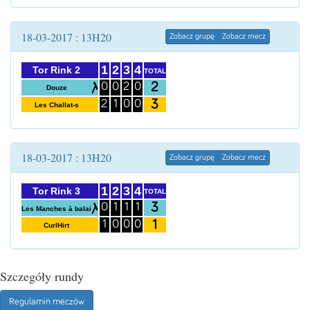
18-03-2017 : 13H20
Zobacz grupę
Zobacz mecz
1
2
3
4
Tor Rink 2
TOTAL
2
0
0
2
0
Douze
3
2
1
0
0
Les Challat-s
18-03-2017 : 13H20
Zobacz grupę
Zobacz mecz
1
2
3
4
Tor Rink 3
TOTAL
3
0
1
1
1
Les Manches à balai
1
1
0
0
0
CurlHirt
Szczegóły rundy
Regulamin meczów