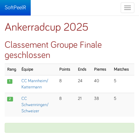
SoftPeelR
Toggle
naviga
Ankerradcup 2025
Classement Groupe Finale
geschlossen
Rang
Équipe
Points
Ends
Pierres
Matches
CC Mannheim/
8
24
40
5
1
Kattermann
CC
8
21
38
5
2
Schwenningen/
Schweizer