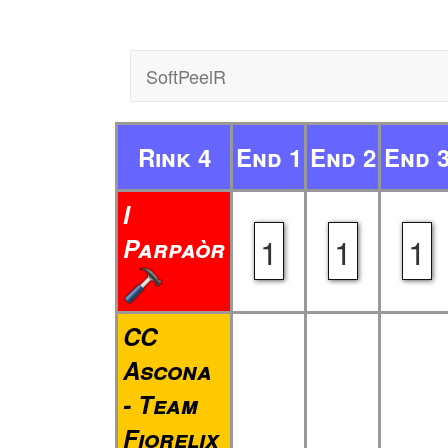
SoftPeelR
Rink 4
End 1
End 2
End 
I
1
1
1
Parpaòr
CC
Ascona
- Team
Fiorelix