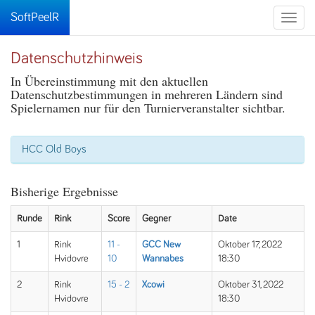
SoftPeelR
Toggle
naviga
Datenschutzhinweis
In Übereinstimmung mit den aktuellen
Datenschutzbestimmungen in mehreren Ländern sind
Spielernamen nur für den Turnierveranstalter sichtbar.
HCC Old Boys
Bisherige Ergebnisse
Runde
Rink
Score
Gegner
Date
1
Rink
11 -
GCC New
Oktober 17, 2022
Hvidovre
10
Wannabes
18:30
2
Rink
15 - 2
Xcowi
Oktober 31, 2022
Hvidovre
18:30