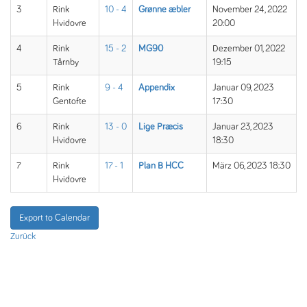
3
Rink
10 - 4
Grønne æbler
November 24, 2022
Hvidovre
20:00
4
Rink
15 - 2
MG90
Dezember 01, 2022
Tårnby
19:15
5
Rink
9 - 4
Appendix
Januar 09, 2023
Gentofte
17:30
6
Rink
13 - 0
Lige Præcis
Januar 23, 2023
Hvidovre
18:30
7
Rink
17 - 1
Plan B HCC
März 06, 2023 18:30
Hvidovre
Export to Calendar
Zurück