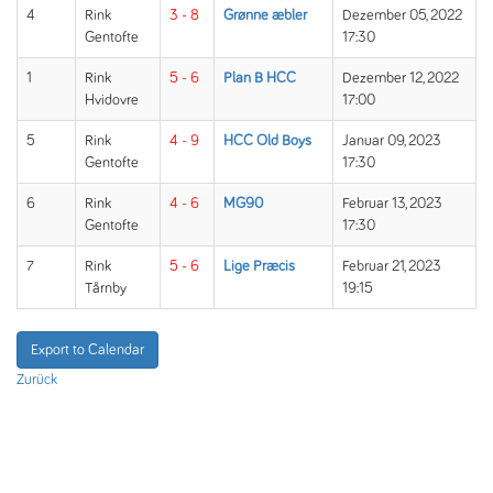
4
Rink
3 - 8
Grønne æbler
Dezember 05, 2022
Gentofte
17:30
1
Rink
5 - 6
Plan B HCC
Dezember 12, 2022
Hvidovre
17:00
5
Rink
4 - 9
HCC Old Boys
Januar 09, 2023
Gentofte
17:30
6
Rink
4 - 6
MG90
Februar 13, 2023
Gentofte
17:30
7
Rink
5 - 6
Lige Præcis
Februar 21, 2023
Tårnby
19:15
Export to Calendar
Zurück