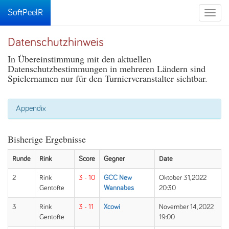
SoftPeelR
Toggle
naviga
Datenschutzhinweis
In Übereinstimmung mit den aktuellen
Datenschutzbestimmungen in mehreren Ländern sind
Spielernamen nur für den Turnierveranstalter sichtbar.
Appendix
Bisherige Ergebnisse
Runde
Rink
Score
Gegner
Date
2
Rink
3 - 10
GCC New
Oktober 31, 2022
Gentofte
Wannabes
20:30
3
Rink
3 - 11
Xcowi
November 14, 2022
Gentofte
19:00