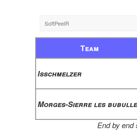
SoftPeelR
Team
Isschmelzer
Morges-Sierre les bubull
End by end s