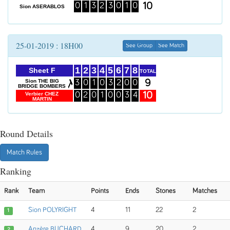
10
0
1
3
2
3
0
1
0
Sion ASERABLOS
25-01-2019 : 18H00
See Group
See Match
1
2
3
4
5
6
7
8
Sheet F
TOTAL
9
Sion THE BIG
3
0
1
0
3
2
0
0
BRIDGE BOMBERS
10
Verbier CHEZ
0
2
0
1
0
0
3
4
MARTIN
Round Details
Match Rules
Ranking
Rank
Team
Points
Ends
Stones
Matches
Sion POLYRIGHT
4
11
22
2
1
Anzère BUCHARD
4
9
20
2
2