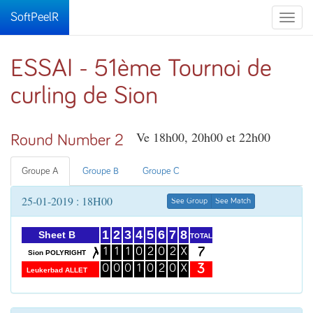
SoftPeelR
Toggle
naviga
ESSAI - 51ème Tournoi de
curling de Sion
Ve 18h00, 20h00 et 22h00
Round Number 2
Groupe A
Groupe B
Groupe C
25-01-2019 : 18H00
See Group
See Match
1
2
3
4
5
6
7
8
Sheet B
TOTAL
7
1
1
1
0
2
0
2
X
Sion POLYRIGHT
3
0
0
0
1
0
2
0
X
Leukerbad ALLET