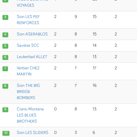
VOYAGES
Sion LES PEF
2
9
15
2
3
RENFORCES
Sion ASERABLOS
2
8
15
2
4
Savièse SCC
2
8
14
2
5
Leukerbad ALLET
2
8
13
2
6
Verbier CHEZ
2
7
17
2
7
MARTIN
Sion THE BIG
2
7
16
2
8
BRIDGE
BOMBERS
Crans-Montana
0
8
13
2
9
LES BLUES
BROTHERS
Sion LES SLIDERS
0
3
6
2
10