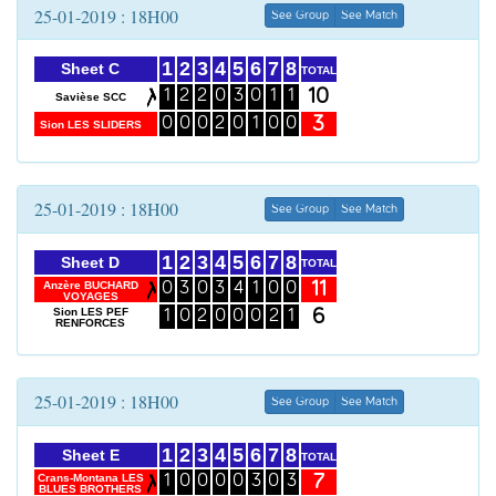
25-01-2019 : 18H00
See Group
See Match
1
2
3
4
5
6
7
8
Sheet C
TOTAL
10
1
2
2
0
3
0
1
1
Savièse SCC
3
0
0
0
2
0
1
0
0
Sion LES SLIDERS
25-01-2019 : 18H00
See Group
See Match
1
2
3
4
5
6
7
8
Sheet D
TOTAL
11
Anzère BUCHARD
0
3
0
3
4
1
0
0
VOYAGES
6
Sion LES PEF
1
0
2
0
0
0
2
1
RENFORCES
25-01-2019 : 18H00
See Group
See Match
1
2
3
4
5
6
7
8
Sheet E
TOTAL
7
Crans-Montana LES
1
0
0
0
0
3
0
3
BLUES BROTHERS