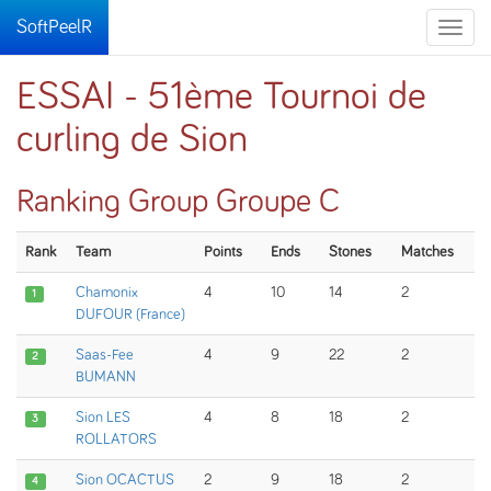
SoftPeelR
Toggle
naviga
ESSAI - 51ème Tournoi de
curling de Sion
Ranking Group Groupe C
Rank
Team
Points
Ends
Stones
Matches
Chamonix
4
10
14
2
1
DUFOUR (France)
Saas-Fee
4
9
22
2
2
BUMANN
Sion LES
4
8
18
2
3
ROLLATORS
Sion OCACTUS
2
9
18
2
4