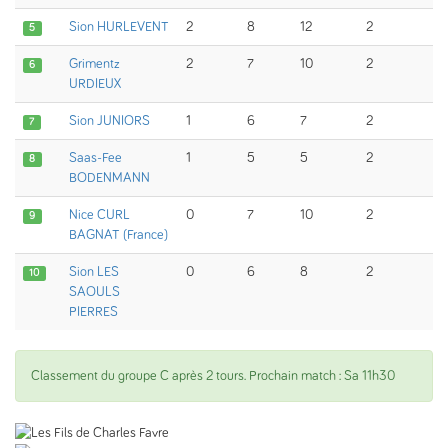
Sion HURLEVENT
2
8
12
2
5
Grimentz
2
7
10
2
6
URDIEUX
Sion JUNIORS
1
6
7
2
7
Saas-Fee
1
5
5
2
8
BODENMANN
Nice CURL
0
7
10
2
9
BAGNAT (France)
Sion LES
0
6
8
2
10
SAOULS
PIERRES
Classement du groupe C après 2 tours. Prochain match : Sa 11h30