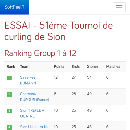
SoftPeelR
Toggle
naviga
ESSAI - 51ème Tournoi de
curling de Sion
Ranking Group 1 à 12
Rank
Team
Points
Ends
Stones
Matches
Saas-Fee
12
27
54
6
1
BUMANN
Chamonix
8
28
49
6
2
DUFOUR (France)
Sion TREFLE A
10
25
49
6
3
QUATRE
Sion HURLEVENT
10
25
46
6
4