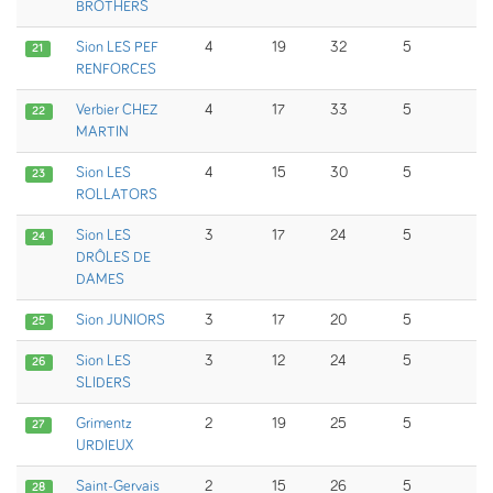
BROTHERS
Sion LES PEF
4
19
32
5
21
RENFORCES
Verbier CHEZ
4
17
33
5
22
MARTIN
Sion LES
4
15
30
5
23
ROLLATORS
Sion LES
3
17
24
5
24
DRÔLES DE
DAMES
Sion JUNIORS
3
17
20
5
25
Sion LES
3
12
24
5
26
SLIDERS
Grimentz
2
19
25
5
27
URDIEUX
Saint-Gervais
2
15
26
5
28