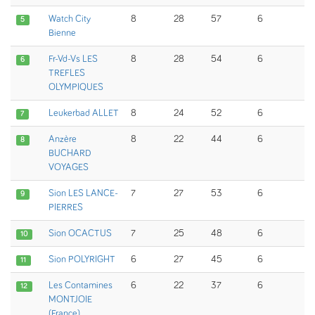
Watch City
8
28
57
6
5
Bienne
Fr-Vd-Vs LES
8
28
54
6
6
TREFLES
OLYMPIQUES
Leukerbad ALLET
8
24
52
6
7
Anzère
8
22
44
6
8
BUCHARD
VOYAGES
Sion LES LANCE-
7
27
53
6
9
PIERRES
Sion OCACTUS
7
25
48
6
10
Sion POLYRIGHT
6
27
45
6
11
Les Contamines
6
22
37
6
12
MONTJOIE
(France)