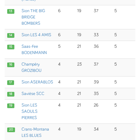
Sion THE BIG
6
19
37
5
13
BRIDGE
BOMBERS
Sion LES 4 AMIS
6
19
33
5
14
Saas-Fee
5
21
36
5
15
BODENMANN
Champéry
4
23
37
5
16
GROZIBOU
Sion ASERABLOS
4
21
39
5
17
Savièse SCC
4
21
35
5
18
Sion LES
4
21
26
5
19
SAOULS
PIERRES
Crans-Montana
4
19
34
5
20
LES BLUES