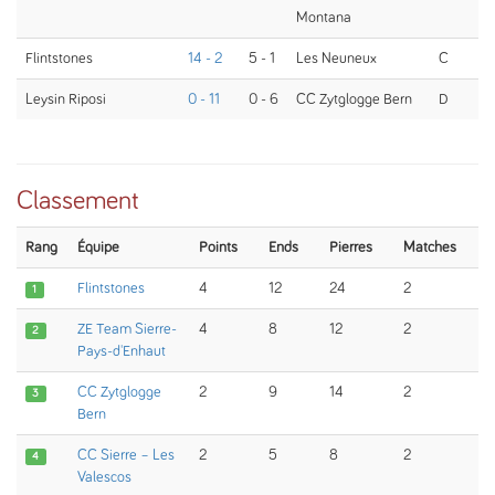
Montana
Flintstones
14 - 2
5 - 1
Les Neuneux
C
Leysin Riposi
0 - 11
0 - 6
CC Zytglogge Bern
D
Classement
Rang
Équipe
Points
Ends
Pierres
Matches
Flintstones
4
12
24
2
1
ZE Team Sierre-
4
8
12
2
2
Pays-d'Enhaut
CC Zytglogge
2
9
14
2
3
Bern
CC Sierre – Les
2
5
8
2
4
Valescos