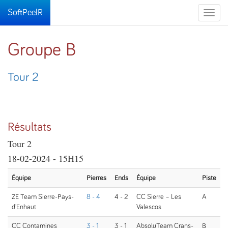
SoftPeelR
Toggle
naviga
Groupe B
Tour 2
Résultats
Tour 2
18-02-2024 - 15H15
Équipe
Pierres
Ends
Équipe
Piste
ZE Team Sierre-Pays-
8 - 4
4 - 2
CC Sierre – Les
A
d'Enhaut
Valescos
CC Contamines
3 - 1
3 - 1
AbsoluTeam Crans-
B