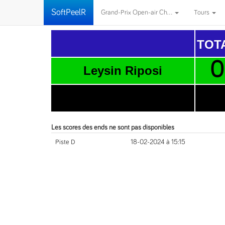
SoftPeelR
Grand-Prix Open-air Ch...
Tours
TOT
0
Leysin Riposi
11
CC Zytglogge Bern
Les scores des ends ne sont pas disponibles
Piste D
18-02-2024 à 15:15