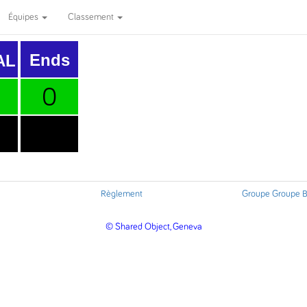
Équipes
Classement
Ends
AL
0
6
Règlement
Groupe Groupe 
© Shared Object, Geneva