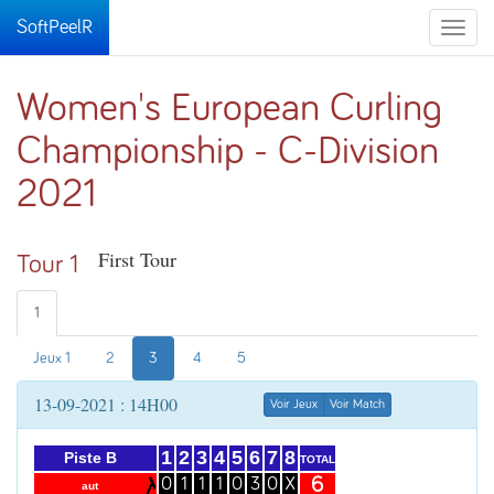
SoftPeelR
Toggle
naviga
Women's European Curling
Championship - C-Division
2021
First Tour
Tour 1
1
Jeux 1
2
3
4
5
13-09-2021 : 14H00
Voir Jeux
Voir Match
1
2
3
4
5
6
7
8
Piste B
TOTAL
6
0
1
1
1
0
3
0
X
aut