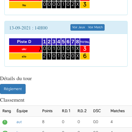
3
0
0
0
0
1
0
2
X
ltu
13-09-2021 : 14H00
Voir Jeux
Voir Match
1
2
3
4
5
6
7
8
Piste D
TOTAL
3
0
0
1
0
1
0
1
X
ukr
6
2
1
0
1
0
2
0
X
slo
Détails du tour
Règlement
Classement
Rang
Équipe
Points
R.D. 1
R.D. 2
DSC
Matches
aut
8
0
0
0.0
4
1