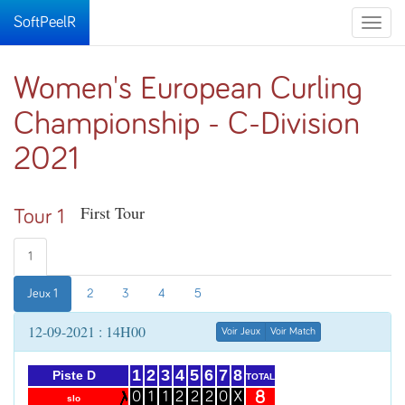
SoftPeelR
Toggle
naviga
Women's European Curling
Championship - C-Division
2021
First Tour
Tour 1
1
Jeux 1
2
3
4
5
12-09-2021 : 14H00
Voir Jeux
Voir Match
1
2
3
4
5
6
7
8
Piste D
TOTAL
8
0
1
1
2
2
2
0
X
slo