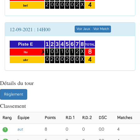
4
2
0
0
0
0
0
2
X
bel
12-09-2021 : 14H00
Voir Jeux
Voir Match
1
2
3
4
5
6
7
8
Piste E
TOTAL
8
1
0
3
1
0
1
2
X
ltu
4
0
2
0
0
2
0
0
X
ukr
Détails du tour
Règlement
Classement
Rang
Équipe
Points
R.D. 1
R.D. 2
DSC
Matches
aut
8
0
0
0.0
4
1