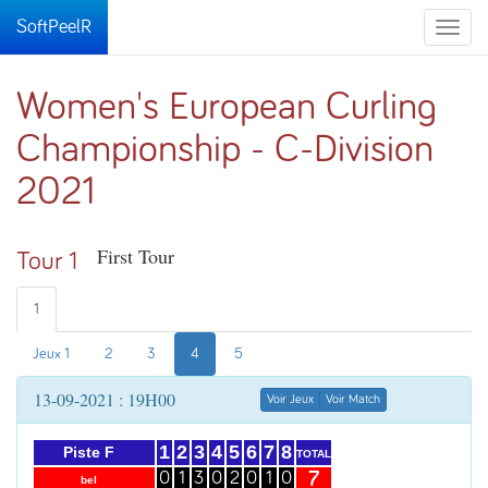
SoftPeelR
Toggle
naviga
Women's European Curling
Championship - C-Division
2021
First Tour
Tour 1
1
Jeux 1
2
3
4
5
13-09-2021 : 19H00
Voir Jeux
Voir Match
1
2
3
4
5
6
7
8
Piste F
TOTAL
7
0
1
3
0
2
0
1
0
bel