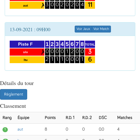
11
3
0
0
2
0
2
0
4
aut
13-09-2021 : 09H00
Voir Jeux
Voir Match
1
2
3
4
5
6
7
8
Piste F
TOTAL
3
0
0
0
0
1
2
0
0
slo
6
2
1
1
1
0
0
0
1
ltu
Détails du tour
Règlement
Classement
Rang
Équipe
Points
R.D. 1
R.D. 2
DSC
Matches
aut
8
0
0
0.0
4
1